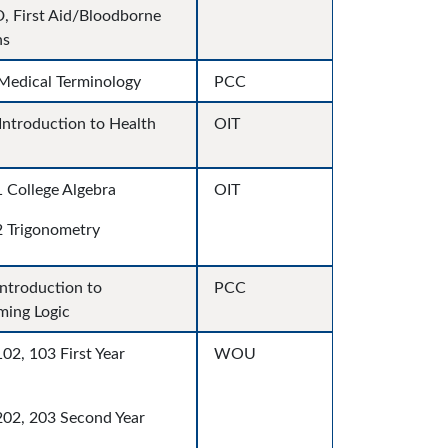
 First Aid/Bloodborne
ns
edical Terminology
PCC
Introduction to Health
OIT
College Algebra
OIT
 Trigonometry
Introduction to
PCC
ing Logic
02, 103 First Year
WOU
202, 203 Second Year