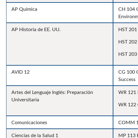
AP Química
CH 104 C
Environ
AP Historia de EE. UU.
HST 201
HST 202
HST 203 
AVID 12
CG 100 C
Success
Artes del Lenguaje Inglés: Preparación
WR 121 E
Universitaria
WR 122 C
Comunicaciones
COMM 11
Ciencias de la Salud 1
MP 113 H