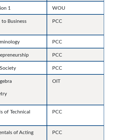
ion 1
WOU
 to Business
PCC
rminology
PCC
repreneurship
PCC
Society
PCC
lgebra
OIT
try
s of Technical
PCC
ntals of Acting
PCC