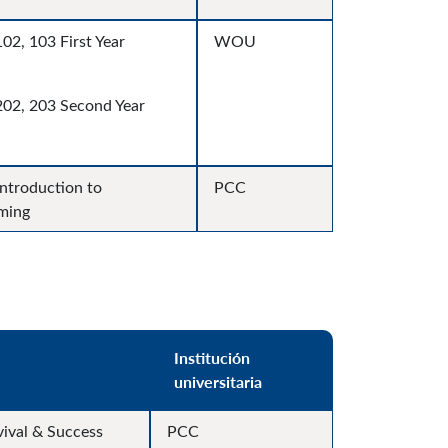
02, 103 First Year
WOU
202, 203 Second Year
Introduction to
PCC
ming
Institución
o
universitaria
ival & Success
PCC