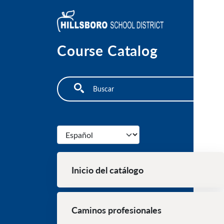
Pasar al contenido principal
Course Catalog
Search
Select your language
Main Navigation (Spanish)
Inicio del catálogo
Caminos profesionales