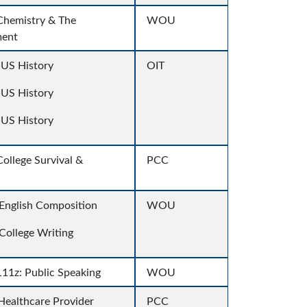
hemistry & The
WOU
ment
 US History
OIT
 US History
US History
ollege Survival &
PCC
nglish Composition
WOU
ollege Writing
1z: Public Speaking
WOU
ealthcare Provider
PCC