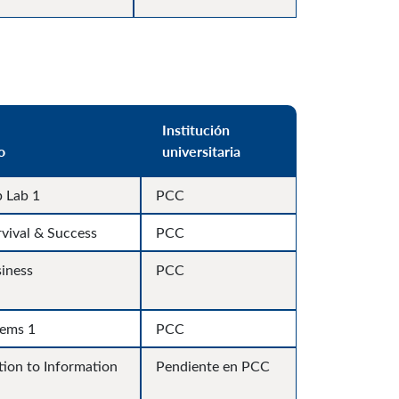
Institución
o
universitaria
 Lab 1
PCC
vival & Success
PCC
siness
PCC
tems 1
PCC
tion to Information
Pendiente en PCC