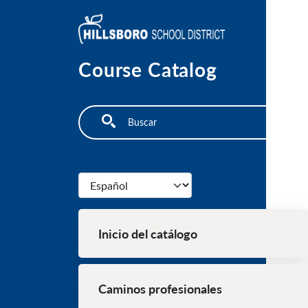
Pasar al contenido principal
Course Catalog
Search
Select your language
Main Navigation (Spanish)
Inicio del catálogo
Caminos profesionales