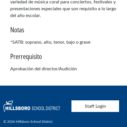
variedad de música coral para conciertos, festivales y
presentaciones especiales que son requisito a lo largo
del año escolar.
Notas
*SATB: soprano, alto, tenor, bajo o grave
Prerrequisito
Aprobación del director/Audición
User account menu
Staff Login
© 2026 Hillsboro School District