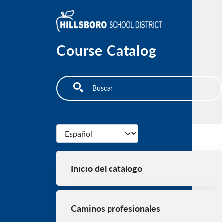
Pasar al contenido principal
Course Catalog
Search
Select your language
Main Navigation (Spanish)
Inicio del catálogo
Caminos profesionales